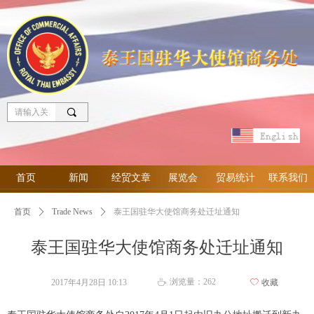
끠
首页
新闻
经贸文章
展览会
贸易统计
联系我们
首页
ꄲ
Trade News
ꄲ
泰王国驻华大使馆商务处迁址通知
泰王国驻华大使馆商务处迁址通知
浏览量：
262
2017年4月28日
10:13
ꄀ
收藏
ꄘ