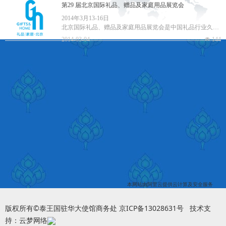
的企业和经贸机构来津参会
第29 届北京国际礼品、赠品及家庭用品展览会
2014年3月13-16日
北京国际礼品、赠品及家庭用品展览会是中国礼品行业久负
盛名的品牌展览会，在业内享有极高的美誉度，被称为“中
2014-03-04
넶
144
国北方第一礼品展”。凭借励展华群在中国礼品
本网站由阿里云提供云计算及安全服务
版权所有©泰王国驻华大使馆商务处 京ICP备
13028631
号
技术支
持：云梦网络