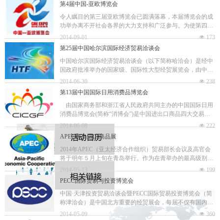
第4届中国-亚欧博览会
令人瞩目的第三届亚欧博览会已圆满落幕，本届博览会的成
功举办离不开社会各界的大力支持和广泛参与。为使第四届
亚欧博览会更有创新、更有品味、更上水平，现面向社会各
2014-09-01
넶
173
界广泛征集第四届亚欧博览会主题。
第25届中国哈尔滨国际经济贸易洽谈会
本次
中国哈尔滨国际经济贸易洽谈会（以下简称哈洽会）是经中
国政府批准举办的国家级、国际性大型经贸展览会，由中华
人民共和国商务部、国家发展和改革委员会、中国国际贸易
2014-06-30
넶
238
促进委员会、黑龙江省人民政府、浙江省人民政
第13届中国国际日用消费品博览会
由国家商务部和浙江省人民政府共同主办的中国国际日用
消费品博览会(简称“消博会”)是中国进出口商品四大交易会
之一，每年6月在著名的港口城市宁波举办。
2014-06-08
넶
222
第十三届&ldquo
APEC青岛进口商品展
2014年APEC（亚太经济合作组织）贸易部长会议及高官会
将于明年５月上旬在青岛举行。作为在青举办的最高级别会
议，APEC会议不仅将打开世界认识新青岛的窗口，更将为
2014-05-13
넶
199
青岛带来更加国际化的视野和体验。青岛
PECC国际贸易与投资博览会
中国·天津投资贸易洽谈会暨PECC国际贸易投资博览会（简
称津洽会）是中国北方重要的经贸展会，每届不仅有国内众
多省市和企业参展参会，而且吸引了海外几十个国家和地区
2014-05-09
넶
360